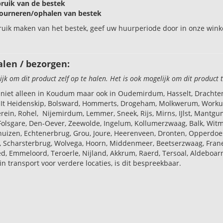
bruik van de
bestek
ourneren/ophalen van
bestek
ruik maken van het bestek, geef uw huurperiode door in onze win
alen / bezorgen:
ijk om dit product zelf op te halen. Het is ook mogelijk om dit product 
 niet alleen in Koudum maar ook in Oudemirdum, Hasselt, Drachten,
It Heidenskip, Bolsward, Hommerts, Drogeham, Molkwerum, Workum,
rein, Rohel, Nijemirdum, Lemmer, Sneek, Rijs, Mirns, IJlst, Mant
Folsgare, Den-Oever, Zeewolde, Ingelum, Kollumerzwaag, Balk, Witm
huizen, Echtenerbrug, Grou, Joure, Heerenveen, Dronten, Opperdoe
 Scharsterbrug, Wolvega, Hoorn, Middenmeer, Beetserzwaag, Franek
ed, Emmeloord, Teroerle, Nijland, Akkrum, Raerd, Tersoal, Aldeboa
in transport voor verdere locaties, is dit bespreekbaar.