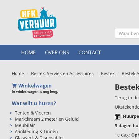
HOME
OVER ONS
CONTACT
Home
Bestek, Servies en Accessoires
Bestek
Bestek A
Bestek
Winkelwagen
Je winkelwagen is nog leeg.
Terug in de
Wat wilt u huren?
Uitstekende
Tenten & Vloeren
Huurpe
Marktkraam 2 meter en Geluid
Meubilair
3 dagen huu
Aankleding & Linnen
1e dag:
Oph
Glaswerk & Disposables