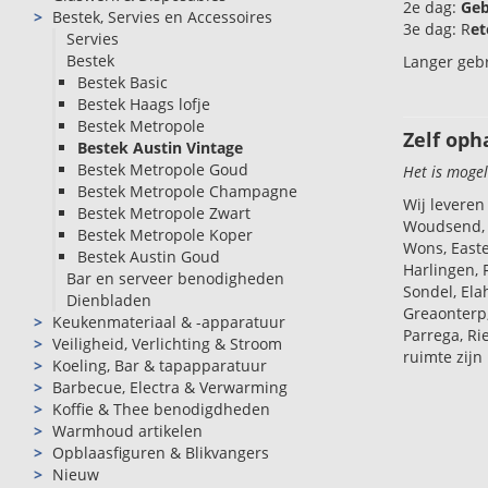
2e dag:
G
e
Bestek, Servies en Accessoires
3e dag: R
et
Servies
Bestek
Langer geb
Bestek Basic
Bestek Haags lofje
Bestek Metropole
Zelf oph
Bestek Austin Vintage
Bestek Metropole Goud
Het is mogel
Bestek Metropole Champagne
Wij leveren
Bestek Metropole Zwart
Woudsend, 
Bestek Metropole Koper
Wons, Easte
Bestek Austin Goud
Harlingen, 
Bar en serveer benodigheden
Sondel, Ela
Dienbladen
Greaonterp,
Keukenmateriaal & -apparatuur
Parrega, Ri
Veiligheid, Verlichting & Stroom
ruimte zijn 
Koeling, Bar & tapapparatuur
Barbecue, Electra & Verwarming
Koffie & Thee benodigdheden
Warmhoud artikelen
Opblaasfiguren & Blikvangers
Nieuw