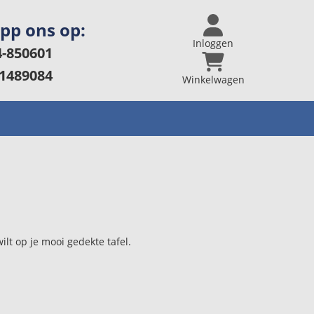
app ons op:
Inloggen
-850601
1489084
Winkelwagen
ilt op je mooi gedekte tafel.