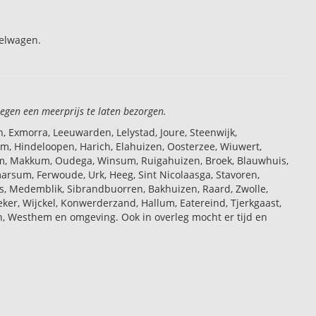
kelwagen.
tegen een meerprijs te laten bezorgen.
 Exmorra, Leeuwarden, Lelystad, Joure, Steenwijk,
 Hindeloopen, Harich, Elahuizen, Oosterzee, Wiuwert,
gum, Makkum, Oudega, Winsum, Ruigahuizen, Broek, Blauwhuis,
arsum, Ferwoude, Urk, Heeg, Sint Nicolaasga, Stavoren,
s, Medemblik, Sibrandbuorren, Bakhuizen, Raard, Zwolle,
er, Wijckel, Konwerderzand, Hallum, Eatereind, Tjerkgaast,
rn, Westhem en omgeving. Ook in overleg mocht er tijd en