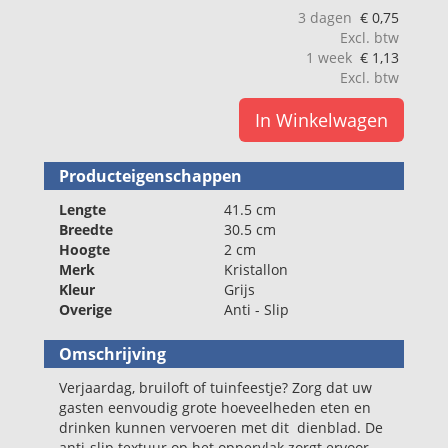
3 dagen
€
0,75
Excl. btw
1 week
€
1,13
Excl. btw
In Winkelwagen
Producteigenschappen
Lengte
41.5 cm
Breedte
30.5 cm
Hoogte
2 cm
Merk
Kristallon
Kleur
Grijs
Overige
Anti - Slip
Omschrijving
Verjaardag, bruiloft of tuinfeestje? Zorg dat uw
gasten eenvoudig grote hoeveelheden eten en
drinken kunnen vervoeren met dit dienblad. De
anti-slip textuur op het oppervlak zorgt ervoor