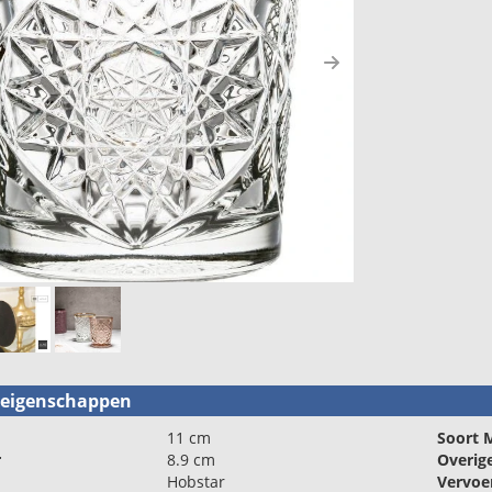
ous
Next
teigenschappen
11 cm
Soort M
r
8.9 cm
Overig
Hobstar
Vervoe