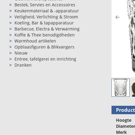
Bestek, Servies en Accessoires
Keukenmateriaal & -apparatuur
Veiligheid, Verlichting & Stroom
Previ
Koeling, Bar & tapapparatuur
Barbecue, Electra & Verwarming
Koffie & Thee benodigdheden
Warmhoud artikelen
Opblaasfiguren & Blikvangers
Nieuw
Entree, tafelgerei en inrichting
Dranken
Produc
Hoogte
Diamete
Merk