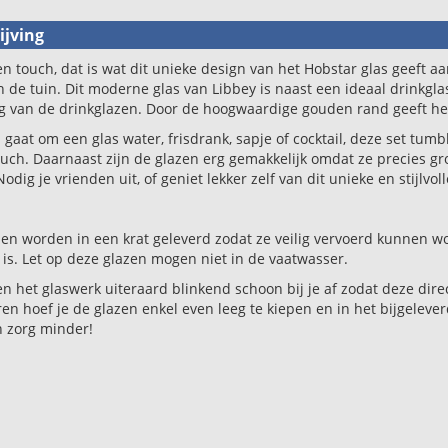
jving
n touch, dat is wat dit unieke design van het Hobstar glas geeft aa
 de tuin. Dit moderne glas van Libbey is naast een ideaal drinkgla
ng van de drinkglazen. Door de hoogwaardige gouden rand geeft he
 gaat om een glas water, frisdrank, sapje of cocktail, deze set t
uch. Daarnaast zijn de glazen erg gemakkelijk omdat ze precies gro
 Nodig je vrienden uit, of geniet lekker zelf van dit unieke en stijlvo
en worden in een krat geleverd zodat ze veilig vervoerd kunnen wo
is. Let op deze glazen mogen niet in de vaatwasser.
en het glaswerk uiteraard blinkend schoon bij je af zodat deze dire
en hoef je de glazen enkel even leeg te kiepen en in het bijgelever
n zorg minder!