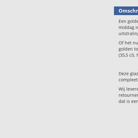
Omschri
Een golde
middag in
uitstrali
Of het nu
golden to
(35,5 cl).
Deze glaz
compleet 
Wij lever
retourner
dat is ee