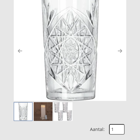
Previous
Next
Aantal: