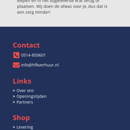
kiepen en in het bijgeleverde krat terug te
plaatsen. Wij doen de afwas voor je, dus dat is
een zorg minder!
Contact
0514-850601
info@hfkverhuur.nl
Links
Over ons
Openingstijden
Partners
Shop
Levering