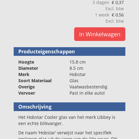
3 dagen
€
0,37
Excl. btw
1 week
€
0,56
Excl. btw
In Winkelwagen
Producteigenschappen
Hoogte
15.8 cm
Diameter
8.5 cm
Merk
Hobstar
Soort Materiaal
Glas
Overige
Vaatwasbestendig
Vervoer
Past in elke auto!
Omschrijving
Het Hobstar Cooler glas van het merk Libbey is
een echte blikvanger.
De naam ‘Hobstar’ verwijst naar het specifiek
geslepen glas uit de jaren van de 19e eeuw. Dit