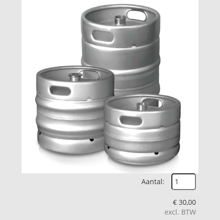
Aantal:
€
30,00
excl. BTW