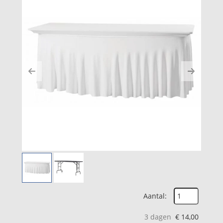
Previous
Next
Aantal:
3 dagen
€
14,00