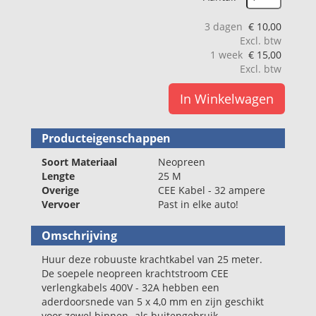
3 dagen
€
10,00
Excl. btw
1 week
€
15,00
Excl. btw
In Winkelwagen
Producteigenschappen
Soort Materiaal
Neopreen
Lengte
25 M
Overige
CEE Kabel - 32 ampere
Vervoer
Past in elke auto!
Omschrijving
Huur deze robuuste krachtkabel van 25 meter.
De soepele neopreen krachtstroom CEE
verlengkabels 400V - 32A hebben een
aderdoorsnede van 5 x 4,0 mm en zijn geschikt
voor zowel binnen- als buitengebruik.