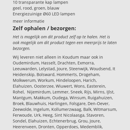
10 transparante kap lampen
geel, rood, groen, blauw
Energiezuinige Ø60 LED lampen
meer informatie
Zelf ophalen / bezorgen:
Het is mogelijk om dit product zelf op te halen. Het is
ook mogelijk om dit product tegen een meerprijs te laten
bezorgen.
Wij leveren niet alleen in Koudum maar ook in
Oudemirdum, Hasselt, Drachten, Exmorra,
Leeuwarden, Lelystad, Joure, Steenwijk, Woudsend, It
Heidenskip, Bolsward, Hommerts, Drogeham,
Molkwerum, Workum, Hindeloopen, Harich,
Elahuizen, Oosterzee, Wiuwert, Wons, Easterein,
Rohel, Nijemirdum, Lemmer, Sneek, Rijs, Mirns, IJlst,
Mantgum, Makkum, Oudega, Winsum, Ruigahuizen,
Broek, Blauwhuis, Harlingen, Folsgare, Den-Oever,
Zeewolde, Ingelum, Kollumerzwaag, Balk, Witmarsum,
Ferwoude, Urk, Heeg, Sint Nicolaasga, Stavoren,
Sondel, Elahuizen, Echtenerbrug, Grou, Joure,
Heerenveen, Dronten, Opperdoes, Medemblik,