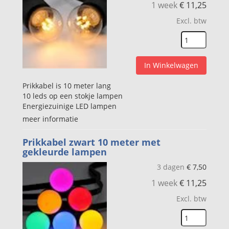
1 week
€
11,25
Excl. btw
In Winkelwagen
Prikkabel is 10 meter lang
10 leds op een stokje lampen
Energiezuinige LED lampen
meer informatie
Prikkabel zwart 10 meter met
gekleurde lampen
3 dagen
€
7,50
1 week
€
11,25
Excl. btw