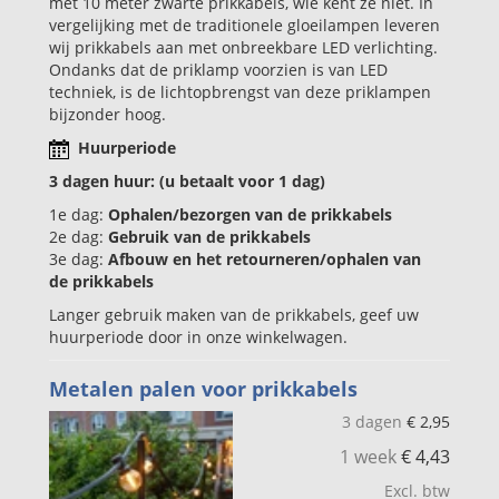
met 10 meter zwarte prikkabels, wie kent ze niet. In
vergelijking met de traditionele gloeilampen leveren
wij prikkabels aan met onbreekbare LED verlichting.
Ondanks dat de priklamp voorzien is van LED
techniek, is de lichtopbrengst van deze priklampen
bijzonder hoog.
Huurperiode
3 dagen huur: (u betaalt voor 1 dag)
1e dag:
Ophalen/bezorgen van de prikkabels
2e dag:
G
ebruik van de
prikkabels
3e dag:
Afbouw en het retourneren/ophalen van
de
prikkabels
Langer gebruik maken van de prikkabels, geef uw
huurperiode door in onze winkelwagen.
Metalen palen voor prikkabels
3 dagen
€
2,95
1 week
€
4,43
Excl. btw